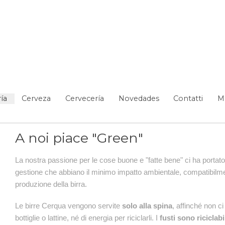
ía
Cerveza
Cervecería
Novedades
Contatti
M
A noi piace "Green"
La nostra passione per le cose buone e "fatte bene" ci ha portato
gestione che abbiano il minimo impatto ambientale,
compatibilme
produzione della birra.
Le birre Cerqua vengono servite
solo alla spina
, affinché non ci
bottiglie o lattine, né di energia per riciclarli. I
fusti sono riciclabi