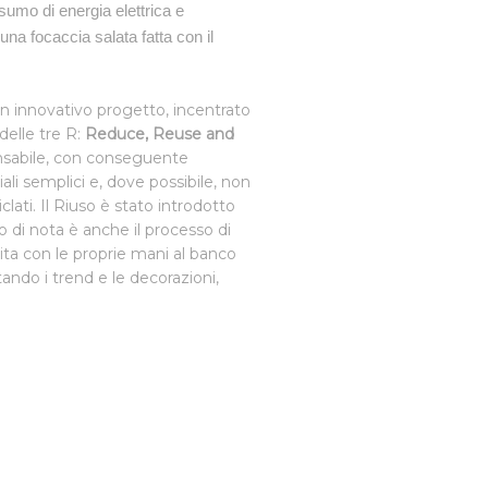
nsumo di energia elettrica e
 una focaccia salata fatta con il
n innovativo progetto, incentrato
 delle tre R:
Reduce, Reuse and
ensabile, con conseguente
ali semplici e, dove possibile, non
iciclati. Il Riuso è stato introdotto
o di nota è anche il processo di
vita con le proprie mani al banco
iutando i trend e le decorazioni,