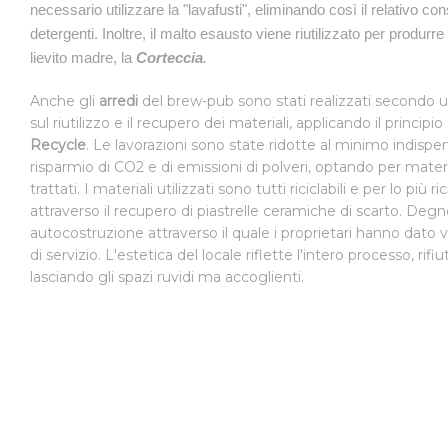
necessario utilizzare la "lavafusti", eliminando così il relativo co
detergenti. Inoltre, il malto esausto viene riutilizzato per produrre
lievito madre, la
Corteccia
.
Anche gli
arredi
del brew-pub sono stati realizzati secondo u
sul riutilizzo e il recupero dei materiali, applicando il principio
Recycle
. Le lavorazioni sono state ridotte al minimo indisp
risparmio di CO2 e di emissioni di polveri, optando per materi
trattati. I materiali utilizzati sono tutti riciclabili e per lo più r
attraverso il recupero di piastrelle ceramiche di scarto. Degn
autocostruzione attraverso il quale i proprietari hanno dato 
di servizio. L'estetica del locale riflette l'intero processo, rif
lasciando gli spazi ruvidi ma accoglienti.