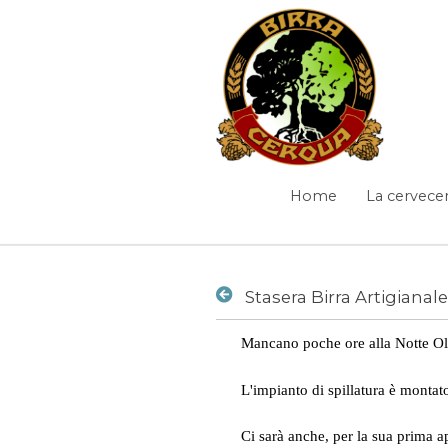
Saltar al contenido
Stasera Birra Artigianal
Home
La cervecer
Navegación
Camino de migas
Mancano poche ore alla Notte Oli
Novedades
/
Stasera Birra Artigianale e Corteccia alla Notte Olistica pro te
L'impianto di spillatura è montato
Ci sarà anche, per la sua prima a