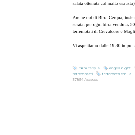
salata ottenuta col malto esausto)
Anche noi di Birra Cerqua, insi
serata: per ogni birra venduta, 5
terremotati di Crevalcore e Mogli
Vi aspettiamo dalle 19.30 in poi 
birra cerqua
angels night
terremotati
terremoto emilia
37854 Accesos