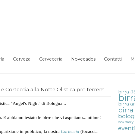
e e Corteccia alla Notte Olistica pro terremotat
ía
Cerveza
Cervecería
Novedades
Contatti
M
Stasera Birra Artigianale e Corteccia alla Notte Olistica pro terremotati Emilia
birra
(1
birr
stica "Angel's Night" di Bologna...
birra a
rremotati Emilia
birr
bolo
. E abbiamo testato le birre che vi aspettano... ottime!
dev diary
event
pparizione in pubblico, la nostra
Corteccia
(focaccia