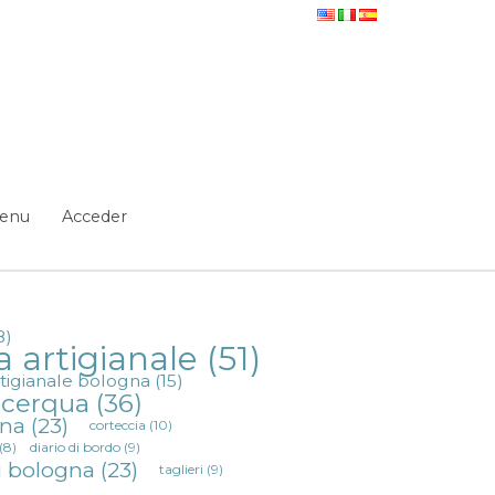
i Emilia - Novedades
enu
Acceder
8)
a artigianale
(51)
rtigianale bologna
(15)
a cerqua
(36)
gna
(23)
corteccia
(10)
(8)
diario di bordo
(9)
i bologna
(23)
taglieri
(9)