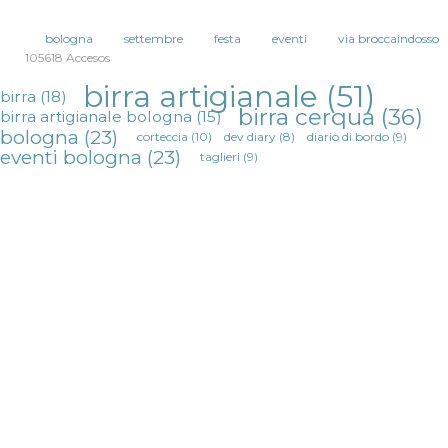
bologna
settembre
festa
eventi
via broccaindosso
105618 Accesos
birra artigianale
(51)
birra
(18)
birra cerqua
(36)
birra artigianale bologna
(15)
bologna
(23)
corteccia
(10)
dev diary
(8)
diario di bordo
(9)
eventi bologna
(23)
taglieri
(9)