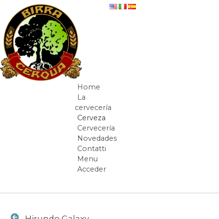
Saltar al contenido
Hirundo Galaxy - beer-detail
Home
Navegación
La
cervecería
Cerveza
Cervecería
Novedades
Contatti
Menu
Acceder
Camino de migas
Hirundo Galaxy