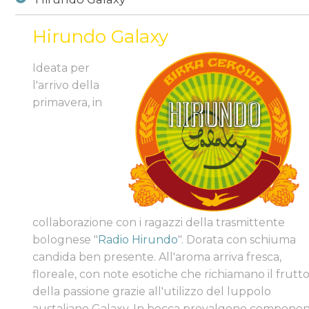
Hirundo Galaxy
Cerveza
/
beer-detail
/
Hirundo Galaxy
Ideata per
l'arrivo della
primavera, in
collaborazione con i ragazzi della trasmittente
bolognese "
Radio Hirundo
". Dorata con schiuma
candida ben presente. All'aroma arriva fresca,
floreale, con note esotiche che richiamano il frutt
della passione grazie all'utilizzo del luppolo
austaliano Galaxy. In bocca prevalgono componen