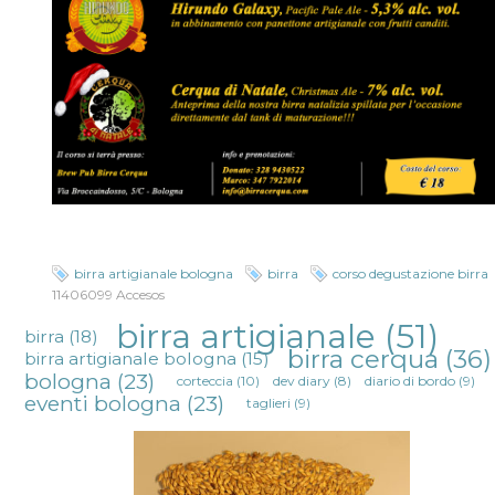
birra artigianale bologna
birra
corso degustazione birra
11406099 Accesos
birra artigianale
(51)
birra
(18)
birra cerqua
(36)
birra artigianale bologna
(15)
bologna
(23)
corteccia
(10)
dev diary
(8)
diario di bordo
(9)
eventi bologna
(23)
taglieri
(9)