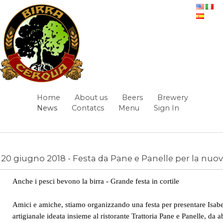
Skip to Content
News
Home
About us
Beers
Brewery
Navigation
News
Contatcs
Menu
Sign In
Breadcrumbs
20 giugno 2018 - Festa da Pane e Panelle per la nuov
Anche i pesci bevono la birra - Grande festa in cortile
News
/
Amici e amiche, stiamo organizzando una festa per presentare Isabel
artigianale ideata insieme al ristorante Trattoria Pane e Panelle, da a