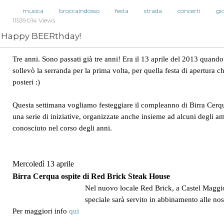
musica
broccaindosso
festa
strada
concerti
gi
11539014 Views
Happy BEERthday!
Tre anni. Sono passati già tre anni! Era il 13 aprile del 2013 quand
sollevò la serranda per la prima volta, per quella festa di apertura c
posteri :)
Questa settimana vogliamo festeggiare il compleanno di Birra Cerq
una serie di iniziative, organizzate anche insieme ad alcuni degli 
conosciuto nel corso degli anni.
Mercoledì 13 aprile
Birra Cerqua ospite di Red Brick Steak House
Nel nuovo locale Red Brick, a Castel Magg
speciale sarà servito in abbinamento alle nost
Per maggiori info
qui