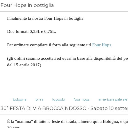
Four Hops in bottiglia
Finalmente la nostra Four Hops in bottiglia.
Due formati 0,33L e 0,75L.
Per ordinare compilare il form alla seguente url
Four Hops
(gli ordini saranno accettati ed evasi in base alla disponibilità del pr
dal 15 aprile 2017)
bologna
birra
luppolo
four hops
american pale ale
30° FESTA DI VIA BROCCAINDOSSO - Sabato 10 sett
È la "mamma" di tutte le feste di strada, almeno qui a Bologna, e q
30 anni.