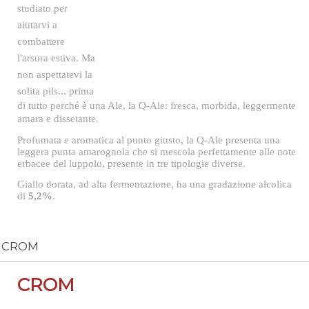
studiato per
aiutarvi a
combattere
l'arsura estiva. Ma
non aspettatevi la
solita pils... p
rima
di tutto perché è una Ale, la Q-Ale: fresca, morbida, leggermente
amara e dissetante.
Profumata e aromatica al punto giusto, la Q-Ale presenta una
leggera punta amarognola che si mescola perfettamente alle note
erbacee del luppolo, presente in tre tipologie diverse.
Giallo dorata, ad alta fermentazione, ha una gradazione alcolica
di
5,2%
.
CROM
CROM