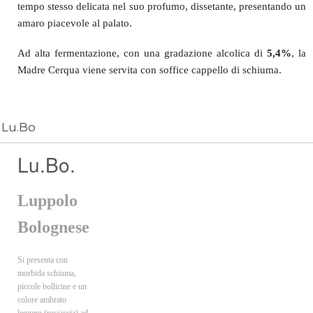
tempo stesso delicata nel suo profumo, dissetante, presentando un
amaro piacevole al palato.
Ad alta fermentazione, con una gradazione alcolica di
5,4%
, la
Madre Cerqua viene servita con soffice cappello di schiuma.
Lu.Bo
Lu.Bo.
Luppolo
Bolognese
Si presenta con
morbida schiuma,
piccole bollicine e un
colore ambrato