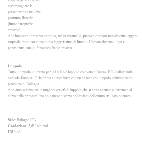
leggero (rossiccia) ad
accompagnare la
presentazione un lieve
profumo floreale
(limone tropicale
erbaceo).
Alla boccata si presenta morbida, malto caramello, piacevole amaro inizialmente leggero
tropicale, resinoso e una punta leggerissima di limone. L'amaro diventa lungo e
persistente, con un fantastico finale erbaceo.
Luppolo
Tutto il luppolo utilizzato per la Lu.Bo è luppolo coltivato a Dozza (BO) dall'azienda
agricola Tampieri. E' la prima e unica birra che viene fatta con luppolo coltivato nella
provincia di Bologna.
Abbiamo selezionate le migliori varietà di luppolo che si sono adattate al terreno e al
clima della prima collina bolognese e siamo soddisfatti dell'ottimo risultato ottenuto.
Stile
: Bologna IPA
Gradazione
: 5,6% alc. vol.
IBU
: 46