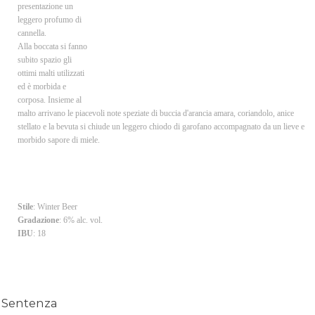
presentazione un
leggero profumo di
cannella.
Alla boccata si fanno
subito spazio gli
ottimi malti utilizzati
ed è morbida e
corposa. Insieme al
malto arrivano le piacevoli note speziate di buccia d'arancia amara, coriandolo, anice
stellato e la bevuta si chiude un leggero chiodo di garofano accompagnato da un lieve e
morbido sapore di miele.
Stile
: Winter Beer
Gradazione
: 6% alc. vol.
IBU
: 18
Sentenza