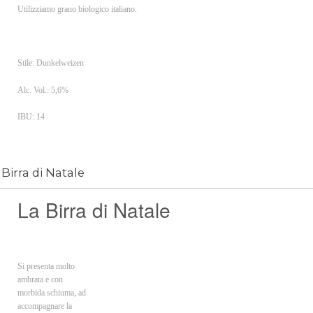
Utilizziamo grano biologico italiano.
Stile: Dunkelweizen
Alc. Vol.: 5,6%
IBU: 14
Birra di Natale
La Birra di Natale
Si presenta molto
ambrata e con
morbida schiuma, ad
accompagnare la