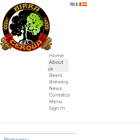
Skip to Content
Production process
Home
Navigation
About
us
Beers
Brewery
News
Contatcs
Menu
Sign In
Breadcrumbs
Brewery