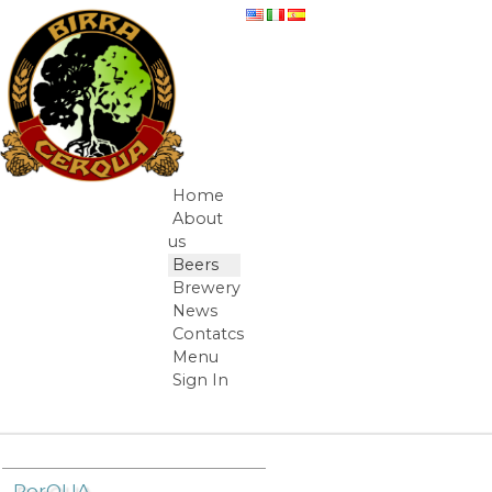
Skip to Content
Birra di Natale
Home
Navigation
About
us
Beers
Brewery
News
Contatcs
Menu
Sign In
Breadcrumbs
PorQUA