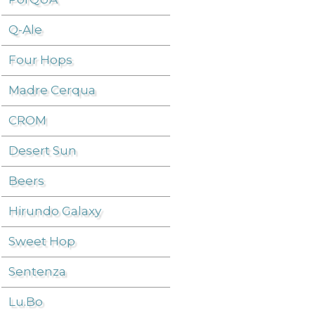
Q-Ale
Beers
/
Birra di Natale
/
Four Hops
Madre Cerqua
CROM
Desert Sun
Beers
Hirundo Galaxy
Sweet Hop
Sentenza
Lu.Bo