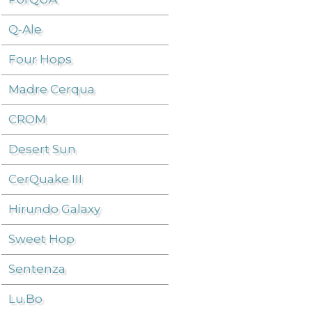
Q-Ale
Birra
/
DW
/
Four Hops
Madre Cerqua
CROM
Desert Sun
CerQuake III
Hirundo Galaxy
Sweet Hop
Sentenza
Lu.Bo