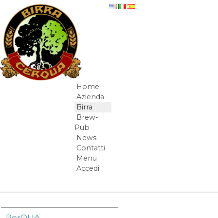
Salta al contenuto
DW
Home
Navigazione
Azienda
Birra
Brew-
Pub
News
Contatti
Menu
Accedi
Elementi Navigazione
PorQUA