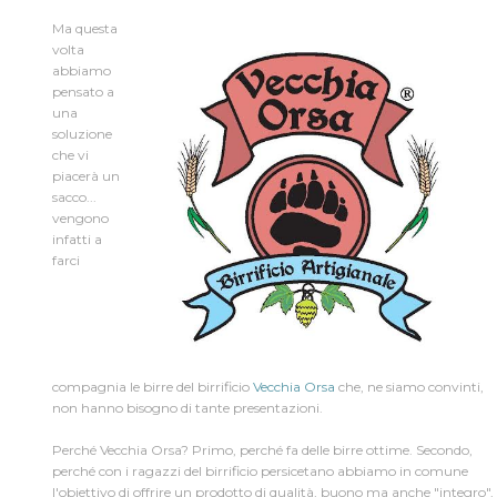
Ma questa
volta
Dev Diary
/
abbiamo
pensato a
una
soluzione
che vi
piacerà un
sacco...
vengono
infatti a
farci
compagnia le birre del birrificio
Vecchia Orsa
che, ne siamo convinti,
non hanno bisogno di tante presentazioni.
Perché Vecchia Orsa? Primo, perché fa delle birre ottime. Secondo,
perché con i ragazzi del birrificio persicetano abbiamo in comune
l'obiettivo di offrire un prodotto di qualità, buono ma anche "integro",