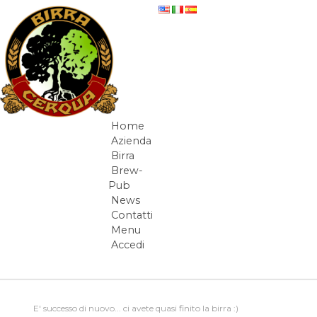
Salta al contenuto
Diario di bordo
Home
Navigazione
Azienda
Birra
Brew-
Pub
News
Contatti
Menu
Accedi
Elementi Navigazione
E' successo di nuovo... ci avete quasi finito la birra :)