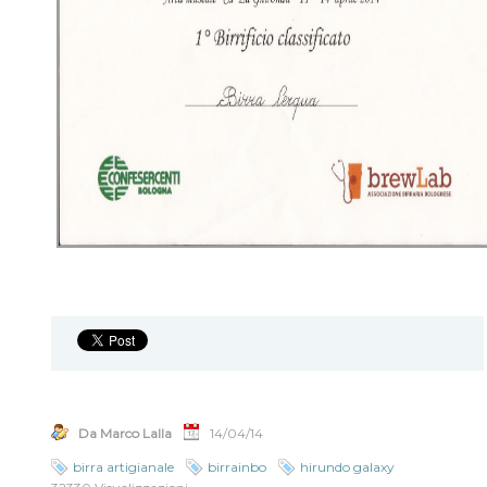
Da Marco Lalla
14/04/14
birra artigianale
birrainbo
hirundo galaxy