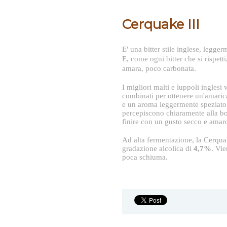
Cerquake III
E' una bitter stile inglese, legge
E, come ogni bitter che si rispetti
amara, poco carbonata.
I migliori malti e luppoli ingles
combinati per ottenere un'amari
e un aroma leggermente speziato,
percepiscono chiaramente alla bo
finire con un gusto secco e amar
Ad alta fermentazione, la Cerqu
gradazione alcolica di
4,7%
. Vie
poca schiuma.