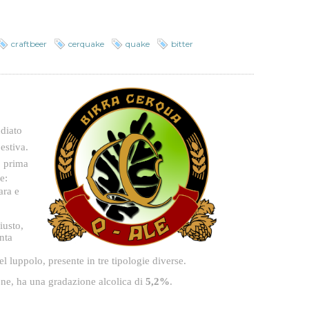
craftbeer
cerquake
quake
bitter
udiato
estiva.
. p
rima
e:
ara e
iusto,
nta
l luppolo, presente in tre tipologie diverse.
one, ha una gradazione alcolica di
5,2%
.