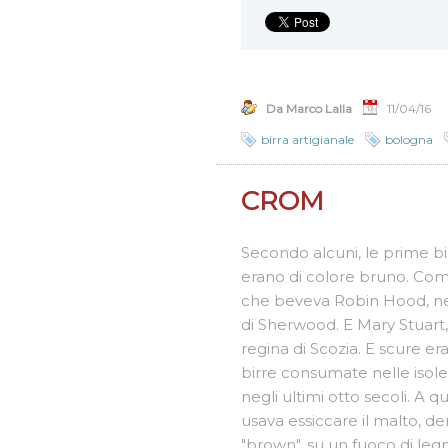
Da Marco Lalla
11/04/16
birra artigianale
bologna
CROM
Secondo alcuni, le prime bir
erano di colore bruno. Com
che beveva Robin Hood, ne
di Sherwood. E Mary Stuart
regina di Scozia. E scure e
birre consumate nelle isole
negli ultimi otto secoli. A q
usava essiccare il malto, 
"brown", su un fuoco di leg