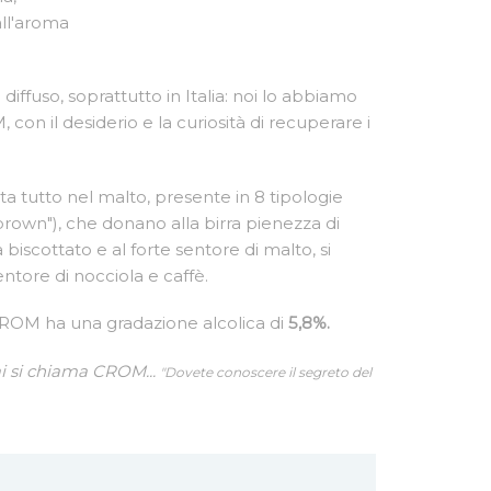
ll'aroma
iffuso, soprattutto in Italia: noi lo abbiamo
 con il desiderio e la curiosità di recuperare i
sta tutto nel malto, presente in 8 tipologie
"brown"), che donano alla birra pienezza di
 biscottato e al forte sentore di malto, si
ore di nocciola e caffè.
CROM ha una gradazione alcolica di
5,8%.
i si chiama CROM...
"Dovete conoscere il segreto del