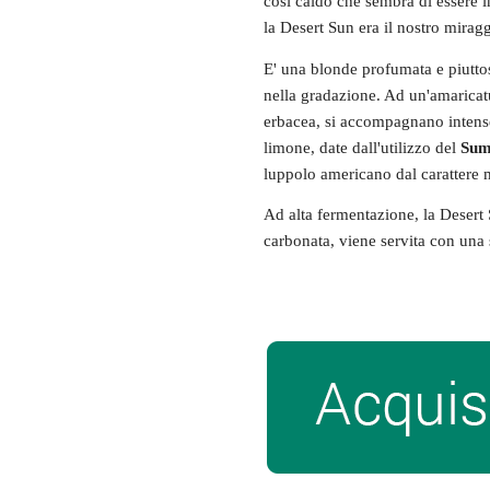
così caldo che sembra di essere i
la Desert Sun era il nostro miragg
E' una blonde profumata e piutto
nella gradazione. Ad un'amaricatu
erbacea, si accompagnano intens
limone, date dall'utilizzo del
Sum
luppolo americano dal carattere m
Ad alta fermentazione, la Desert
carbonata, viene servita con una