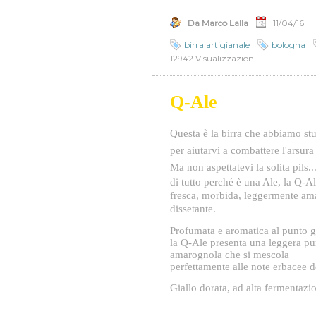
Da Marco Lalla
11/04/16
birra artigianale
bologna
12942 Visualizzazioni
Q-Ale
Questa è la birra che abbiamo st
per aiutarvi a combattere l'arsura 
Ma non aspettatevi la solita pils..
di tutto perché è una Ale, la Q-Al
fresca, morbida, leggermente am
dissetante.
Profumata e aromatica al punto g
la Q-Ale presenta una leggera pu
amarognola che si mescola
perfettamente alle note erbacee de
Giallo dorata, ad alta fermentazi