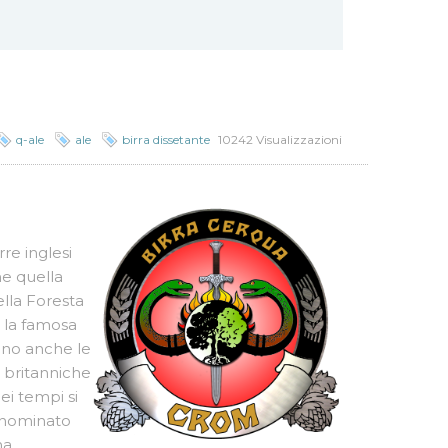
q-ale
ale
birra dissetante
10242 Visualizzazioni
re inglesi
e quella
lla Foresta
, la famosa
rano anche le
 britanniche
uei tempi si
denominato
na,