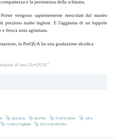
a compattezza e la persistenza della schiuma.
lla Porter vengono sapientemente mescolati dal mastro
più prezioso malto inglese. E l'aggiunta di un luppolo
e e fresca nota agrumata.
entazione, la PorQUA ha una gradazione alcolica
ompagnia di una PorQUA!"
le
porqua
porter
maris otter
alta
malto inglese
birra ambrata