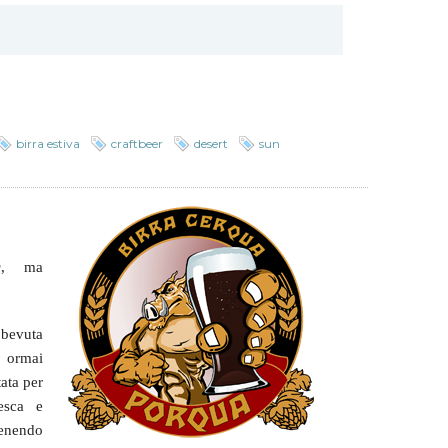
birra estiva
craftbeer
desert
sun
r
, ma
a bevuta
i, ormai
tata per
esca e
enendo