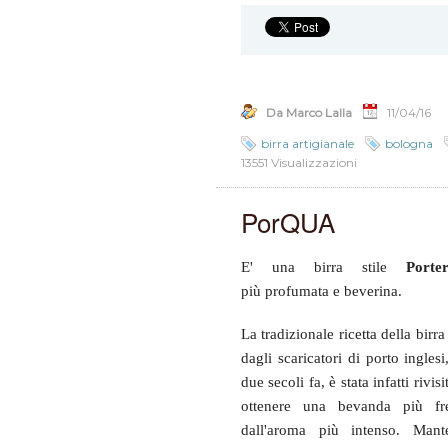
Da Marco Lalla
11/04/16
birra artigianale
bologna
13551 Visualizzazioni
PorQUA
E' una birra stile
Porte
più
profumata e beverina
.
La tradizionale ricetta della birr
dagli scaricatori di porto ingles
due secoli fa, è stata infatti rivisi
ottenere una bevanda più fr
dall'aroma più intenso. Mant