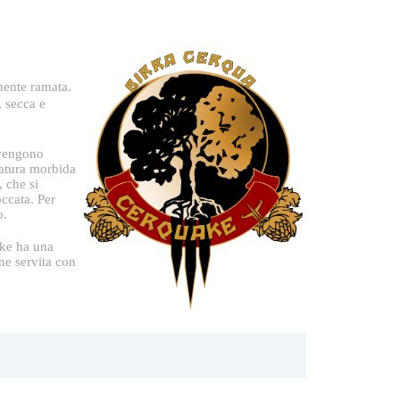
rmente ramata.
, secca e
i vengono
catura morbida
 che si
ccata. Per
o.
ake ha una
ne servita con