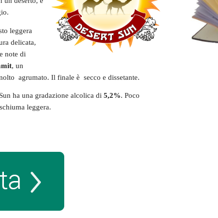
n un deserto, e
io.
sto leggera
ra delicata,
e note di
mit
, un
olto agrumato. Il finale è secco e dissetante.
 Sun ha una gradazione alcolica di
5,2%
. Poco
 schiuma leggera.