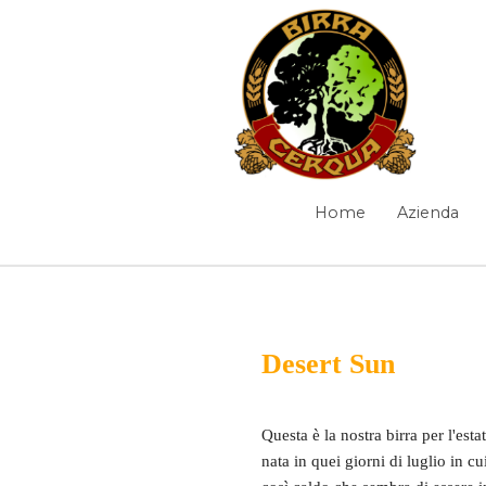
Salta al contenuto
Diario di bordo
Home
Azienda
Navigazione
Elementi Navigazione
Desert Sun
Dev Diary
/
Questa è la nostra birra per l'estat
nata in quei giorni di luglio in c