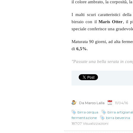
il
colore ambrato, la corposità, l
I malti scuri caratteristici de
birraio con il
Maris Otter
, il 
speciale conferisce una gradevol
Maturata 90 giorni, ad alta ferm
di
6,5%
.
"Passate una bella serata in c
Da Marco Lalla
11/04/16
birra cerqua
birra artigiana
fermentazione
birra beverina
18707 Visualizzazioni