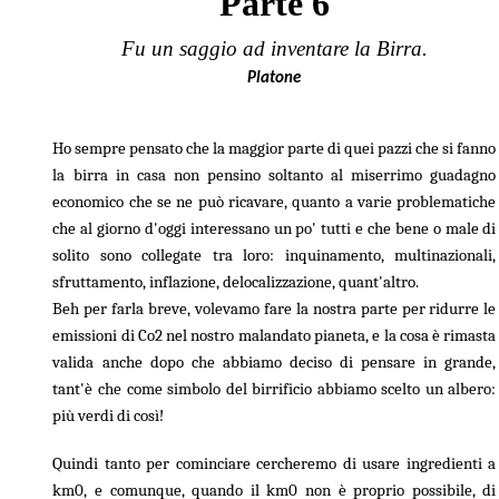
Parte 6
Fu un saggio ad inventare la Birra.
Dev Diary
/
Development Diary - Parte 6 - Ecologia e Corteccia
Platone
Ho sempre pensato che la maggior parte di quei pazzi che si fanno
la birra in casa non pensino soltanto al miserrimo guadagno
economico che se ne può ricavare, quanto a varie problematiche
che al giorno d'oggi interessano un po' tutti e che bene o male di
solito sono collegate tra loro: inquinamento, multinazionali,
sfruttamento, inflazione, delocalizzazione, quant'altro.
Beh per farla breve, volevamo fare la nostra parte per ridurre le
emissioni di Co2 nel nostro malandato pianeta, e la cosa è rimasta
valida anche dopo che abbiamo deciso di pensare in grande,
tant'è che come simbolo del birrificio abbiamo scelto un albero:
più verdi di così!
Quindi tanto per cominciare cercheremo di usare ingredienti a
km0, e comunque, quando il km0 non è proprio possibile, di