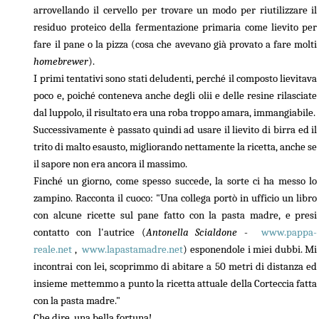
arrovellando il cervello per trovare un modo per riutilizzare il
residuo proteico della fermentazione primaria come lievito per
fare il pane o la pizza (cosa che avevano già provato a fare molti
homebrewer
).
I primi tentativi sono stati deludenti, perché il composto lievitava
poco e, poiché conteneva anche degli olii e delle resine rilasciate
dal luppolo, il risultato era una roba troppo amara, immangiabile.
Successivamente è passato quindi ad usare il lievito di birra ed il
trito di malto esausto, migliorando nettamente la ricetta, anche se
il sapore non era ancora il massimo.
Finché un giorno, come spesso succede, la sorte ci ha messo lo
zampino. Racconta il cuoco: "Una collega portò in ufficio un libro
con alcune ricette sul pane fatto con la pasta madre, e presi
contatto con l'autrice (
Antonella Scialdone
-
www.pappa-
reale.net
,
www.lapastamadre.net
) esponendole i miei dubbi. Mi
incontrai con lei, scoprimmo di abitare a 50 metri di distanza ed
insieme mettemmo a punto la ricetta attuale della Corteccia fatta
con la pasta madre."
Che dire, una bella fortuna!