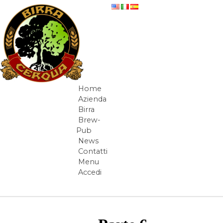
Salta al contenuto
Development Diary - Parte 6 - Ecologia e
Home
Navigazione
Azienda
Corteccia - Diario di bordo
Birra
Brew-
Pub
News
Contatti
Menu
Accedi
Elementi Navigazione