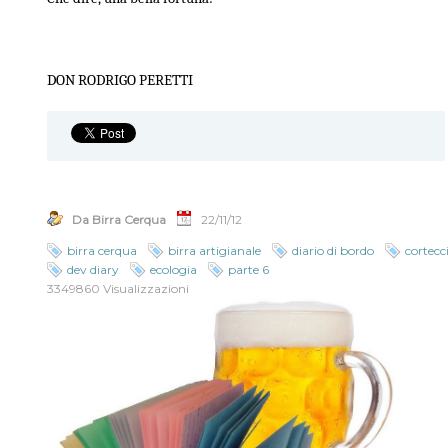
DON RODRIGO PERETTI
Da Birra Cerqua
22/11/12
birra cerqua
birra artigianale
diario di bordo
cortecc
dev diary
ecologia
parte 6
3349860 Visualizzazioni