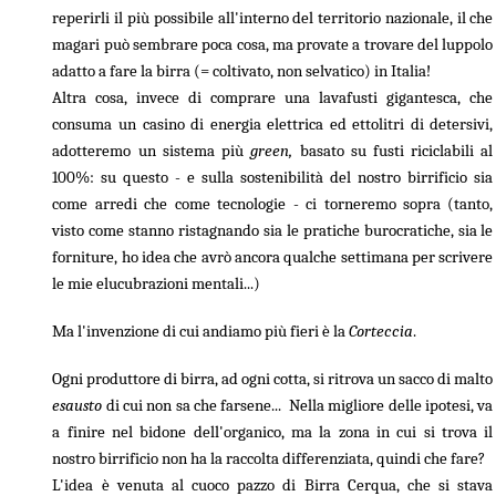
reperirli il più possibile all'interno del territorio nazionale, il che
magari può sembrare poca cosa, ma provate a trovare del luppolo
adatto a fare la birra (= coltivato, non selvatico) in Italia!
Altra cosa, invece di comprare una lavafusti gigantesca, che
consuma un casino di energia elettrica ed ettolitri di detersivi,
adotteremo un sistema più
green,
basato su fusti riciclabili al
100%: su questo - e sulla sostenibilità del nostro birrificio sia
come arredi che come tecnologie - ci torneremo sopra (tanto,
visto come stanno ristagnando sia le pratiche burocratiche, sia le
forniture, ho idea che avrò ancora qualche settimana per scrivere
le mie elucubrazioni mentali...)
Ma l'invenzione di cui andiamo più fieri è la
Corteccia
.
Ogni produttore di birra, ad ogni cotta, si ritrova un sacco di malto
esausto
di cui non sa che farsene... Nella migliore delle ipotesi, va
a finire nel bidone dell'organico, ma la zona in cui si trova il
nostro birrificio non ha la raccolta differenziata, quindi che fare?
L'idea è venuta al cuoco pazzo di Birra Cerqua, che si stava