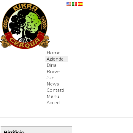
Salta al contenuto
Il Birrificio Cerqua
Home
Navigazione
Azienda
Birra
Brew-
Pub
News
Contatti
Menu
Accedi
Elementi Navigazione
Birrificio