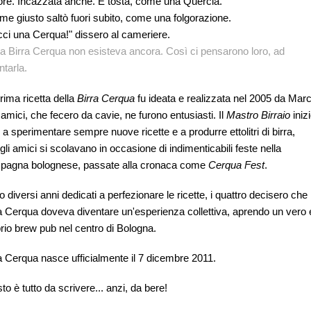
re. Incazzata anche. E tosta, come una Quercia.
ome giusto saltò fuori subito, come una folgorazione.
ci una Cerqua!" dissero al cameriere.
a Birra Cerqua non esisteva ancora. Così ci pensarono loro, ad
ntarla.
rima ricetta della
Birra Cerqua
fu ideata e realizzata nel 2005 da Mar
e amici, che fecero da cavie, ne furono entusiasti. Il
Mastro Birraio
iniz
 a sperimentare sempre nuove ricette e a produrre ettolitri di birra,
gli amici si scolavano in occasione di indimenticabili feste nella
pagna bolognese, passate alla cronaca come
Cerqua Fest
.
 diversi anni dedicati a perfezionare le ricette, i quattro decisero che
a Cerqua doveva diventare un'esperienza collettiva, aprendo un vero 
rio brew pub nel centro di Bologna.
a Cerqua nasce ufficialmente il 7 dicembre 2011.
esto è tutto da scrivere... anzi, da bere!