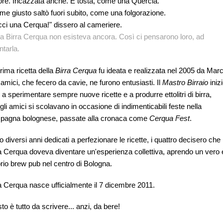
re. Incazzata anche. E tosta, come una Quercia.
ome giusto saltò fuori subito, come una folgorazione.
ci una Cerqua!" dissero al cameriere.
a Birra Cerqua non esisteva ancora. Così ci pensarono loro, ad
ntarla.
rima ricetta della
Birra Cerqua
fu ideata e realizzata nel 2005 da Mar
e amici, che fecero da cavie, ne furono entusiasti. Il
Mastro Birraio
iniz
 a sperimentare sempre nuove ricette e a produrre ettolitri di birra,
gli amici si scolavano in occasione di indimenticabili feste nella
pagna bolognese, passate alla cronaca come
Cerqua Fest
.
 diversi anni dedicati a perfezionare le ricette, i quattro decisero che
a Cerqua doveva diventare un'esperienza collettiva, aprendo un vero 
rio brew pub nel centro di Bologna.
a Cerqua nasce ufficialmente il 7 dicembre 2011.
esto è tutto da scrivere... anzi, da bere!