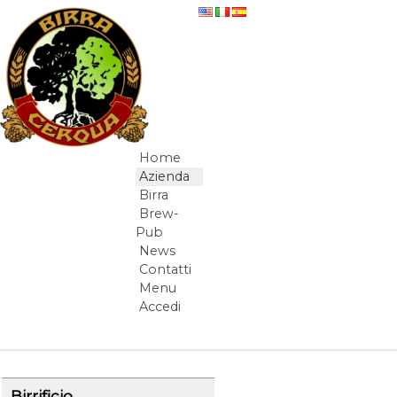
Salta al contenuto
Il Birrificio Cerqua
Home
Navigazione
Azienda
Birra
Brew-
Pub
News
Contatti
Menu
Accedi
Elementi Navigazione
Birrificio