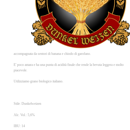
accompagnata da sentori di banana e chiodo di garofano.
E' poco amara e ha una punta di acidità finale che rende la bevuta leggera e molto
piacevole.
Utilizziamo grano biologico italiano.
Stile: Dunkelweizen
Alc. Vol.: 5,6%
IBU: 14