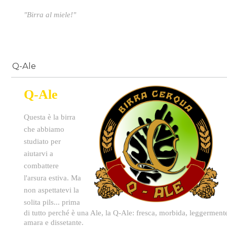
"Birra al miele!"
Q-Ale
Q-Ale
Questa è la birra
che abbiamo
studiato per
aiutarvi a
combattere
l'arsura estiva. Ma
non aspettatevi la
solita pils... p
rima
di tutto perché è una Ale, la Q-Ale: fresca, morbida, leggerment
amara e dissetante.