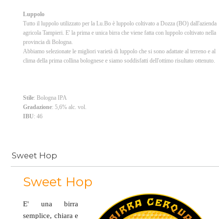
Luppolo
Tutto il luppolo utilizzato per la Lu.Bo è luppolo coltivato a Dozza (BO) dall'azienda
agricola Tampieri. E' la prima e unica birra che viene fatta con luppolo coltivato nella
provincia di Bologna.
Abbiamo selezionate le migliori varietà di luppolo che si sono adattate al terreno e al
clima della prima collina bolognese e siamo soddisfatti dell'ottimo risultato ottenuto.
Stile
: Bologna IPA
Gradazione
: 5,6% alc. vol.
IBU
: 46
Sweet Hop
Sweet Hop
E' una birra
semplice, chiara e