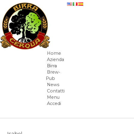
Salta al contenuto
beer-detail
Home
Navigazione
Azienda
Birra
Brew-
Pub
News
Contatti
Menu
Accedi
Elementi Navigazione
Isabel