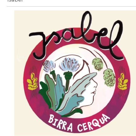
Birra
/
beer-detail
/