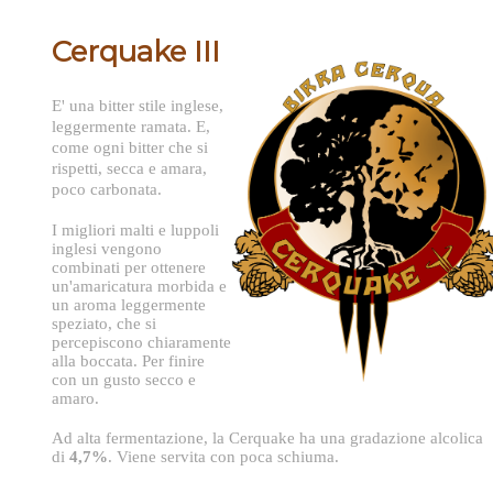
Cerquake III
E' una bitter stile inglese,
leggermente ramata. E,
come ogni bitter che si
rispetti, secca e amara,
poco carbonata.
I migliori malti e luppoli
inglesi vengono
combinati per ottenere
un'amaricatura morbida e
un aroma leggermente
speziato, che si
percepiscono chiaramente
alla boccata. Per finire
con un gusto secco e
amaro.
Ad alta fermentazione, la Cerquake ha una gradazione alcolica
di
4,7%
. Viene servita con poca schiuma.