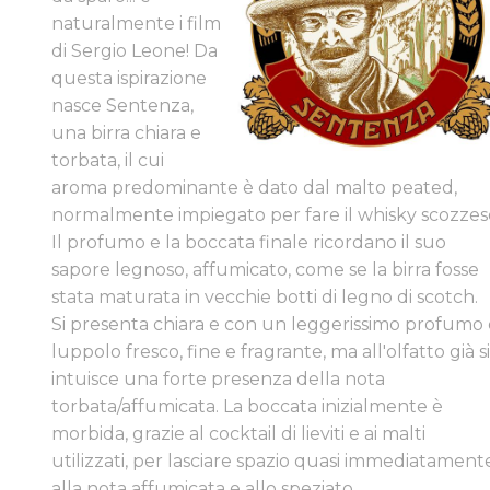
naturalmente i film
di Sergio Leone! Da
questa ispirazione
nasce Sentenza,
una birra chiara e
torbata, il cui
aroma predominante è dato dal malto peated,
normalmente impiegato per fare il whisky scozzes
Il profumo e la boccata finale ricordano il suo
sapore legnoso, affumicato, come se la birra fosse
stata maturata in vecchie botti di legno di scotch. ​
Si presenta chiara e con un leggerissimo profumo 
luppolo fresco, fine e fragrante, ma all'olfatto già s
intuisce una forte presenza della nota
torbata/affumicata. La boccata inizialmente è
morbida, grazie al cocktail di lieviti e ai malti
utilizzati, per lasciare spazio quasi immediatament
alla nota affumicata e allo speziato.