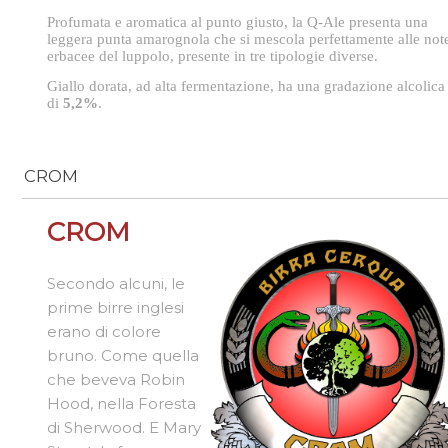
Profumata e aromatica al punto giusto, la Q-Ale presenta una
leggera punta amarognola che si mescola perfettamente alle not
erbacee del luppolo, presente in tre tipologie diverse.
Giallo dorata, ad alta fermentazione, ha una gradazione alcolica
di
5,2%
.
CROM
CROM
Secondo alcuni, le
prime birre inglesi
erano di colore
bruno. Come quella
che beveva Robin
Hood, nella Foresta
di Sherwood. E Mary