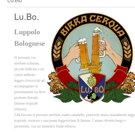
Lu.Bo
Lu.Bo.
Luppolo
Bolognese
Si presenta con
morbida schiuma,
piccole bollicine e un
colore ambrato
leggero (rossiccia) ad
accompagnare la
presentazione un lieve
profumo floreale
(limone tropicale
erbaceo).
Alla boccata si presenta morbida, malto caramello, piacevole amaro inizialmente legg
tropicale, resinoso e una punta leggerissima di limone. L'amaro diventa lungo e
persistente, con un fantastico finale erbaceo.