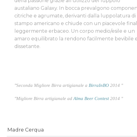
della passione grazie all'utilizzo del luppolo
austaliano Galaxy. In bocca prevalgono componen
citriche e agrumate, derivanti dalla luppolatura di
stampo americano e chiude con un piacevole fina
leggermente erbaceo. Un corpo medio/esile e un
amaro equilibrato la rendono facilmente bevibile 
dissetante.
"Seconda Migliore Birra artigianale a
BirraInBO
2014 "
"Migliore Birra artigianale ad
Alma Beer Contest
2014 "
Madre Cerqua