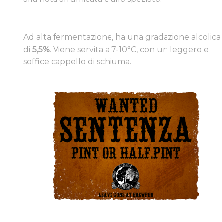
​Ad alta fermentazione, ha una gradazione alcolica
di
5,5%
. Viene servita a 7-10°C, con un leggero e
soffice cappello di schiuma.