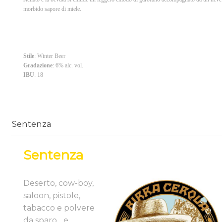
morbido sapore di miele.
Stile
: Winter Beer
Gradazione
: 6% alc. vol.
IBU
: 18
Sentenza
Sentenza
Deserto, cow-boy,
saloon, pistole,
tabacco e polvere
da sparo... e