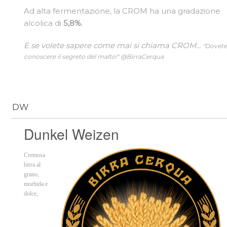
Ad alta fermentazione, la CROM ha una gradazione
alcolica di
5,8%.
E se volete sapere come mai si chiama CROM...
"Dovet
conoscere il segreto del malto!" @BirraCerqua
DW
Dunkel Weizen
Cremosa
birra al
grano,
morbida e
dolce,