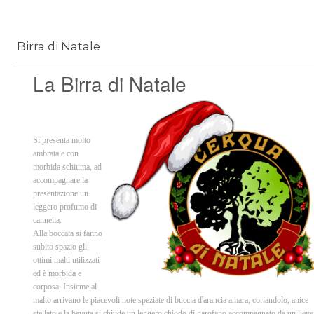
Birra di Natale
La Birra di Natale
Si presenta molto
ambrata e con
morbida schiuma, ad
accompagnare la
presentazione un
leggero profumo di
cannella.
Alla boccata si fanno
subito spazio gli
ottimi malti utilizzati
ed è morbida e
corposa. Insieme al
malto arrivano le piacevoli note speziate di buccia d'arancia amara, coriandolo, anice
stellato e la bevuta si chiude un leggero chiodo di garofano accompagnato da un lieve