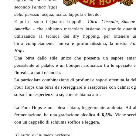
secondo
l'antica legge
della purezza
: acqua, malto, luppolo e lievito.
E poi ci sono i Quattro Luppoli -
Citra, Cascade, Simcoe
Amarillo -
che abbiamo mescolato insieme in grande quantit
utilizzando la tecnica del dry hopping, per ottenere u
birra
completamente nuova e profumatissima, la nostra
Fo
Hops
.
Una birra dallo stile unico che presenta un sapore amar
persistente al palato, e un bouquet aromatico tra lo speziato e 
floreale, a tratti resinoso.
La particolare combinazione di profumi e sapori ottenuta fa del
Four Hops una birra da sorseggiare e assaporare con calma: og
sorso è un'esperienza a sé, e ne richiama altri.
La Four Hops è una birra
chiara, leggermente ambrata.
Ad al
fermentazione, ha una gradazione alcolica di
6,5%
. Viene serv
con un cappello di schiuma soffice e leggera.
"Quattro è il numero perfetto!"