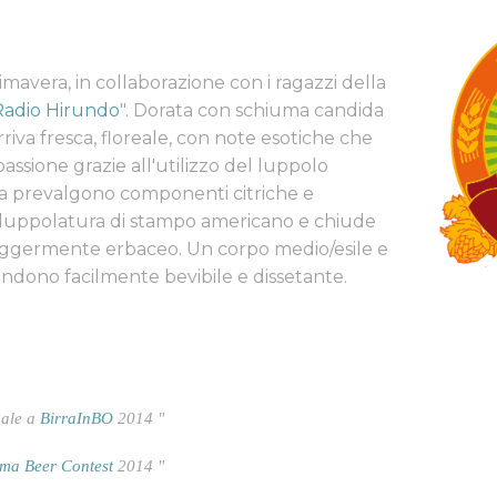
rimavera, in collaborazione con i ragazzi della
Radio Hirundo
". Dorata con schiuma candida
riva fresca, floreale, con note esotiche che
passione grazie all'utilizzo del luppolo
ca prevalgono componenti citriche e
 luppolatura di stampo americano e chiude
leggermente erbaceo. Un corpo medio/esile e
endono facilmente bevibile e dissetante.
nale a
BirraInBO
2014 "
ma Beer Contest
2014 "