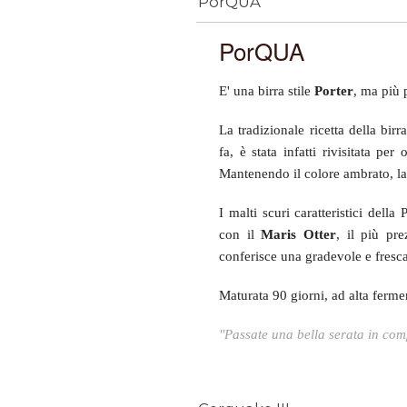
PorQUA
PorQUA
E' una birra stile
Porter
, ma più
La tradizionale ricetta della birr
fa, è stata infatti rivisitata pe
Mantenendo il
colore ambrato, la
I malti scuri caratteristici dell
con il
Maris Otter
, il più pr
conferisce una gradevole e fresc
Maturata 90 giorni, ad alta ferm
"Passate una bella serata in c