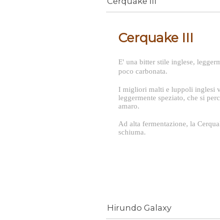
Cerquake III
Cerquake III
E' una bitter stile inglese, legge
poco carbonata.
I migliori malti e luppoli ingle
leggermente speziato, che si perc
amaro.
Ad alta fermentazione, la Cerqua
schiuma.
Hirundo Galaxy