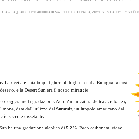
el ha una gradazione alcolica di 5%. Poco carbonata, viene servita con un soffic
te. La ricetta è nata in quei giorni di luglio in cui a Bologna fa così
deserto, e la Desert Sun era il nostro miraggio.
to leggera nella gradazione. Ad un'amaricatura delicata, erbacea,
imone, date dall'utilizzo del
Summit
, un luppolo americano dal
le è secco e dissetante.
 Sun ha una gradazione alcolica di
5,2%
. Poco carbonata, viene