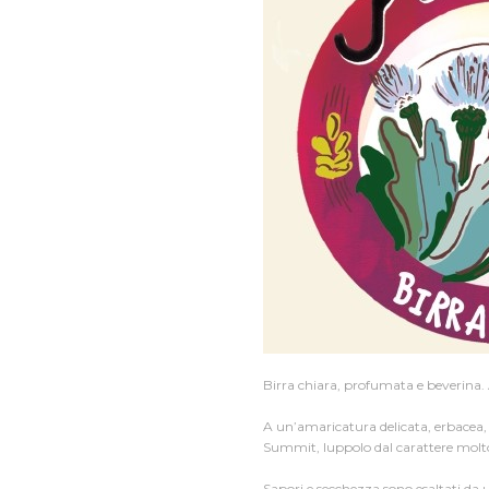
Birra chiara, profumata e beverina. 
A un’amaricatura delicata, erbacea, 
Summit, luppolo dal carattere molto
Sapori e secchezza sono esaltati da u