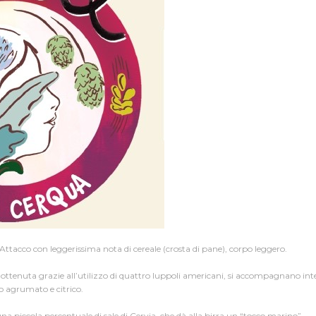
Attacco con leggerissima nota di cereale (crosta di pane), corpo leggero.
ottenuta grazie all’utilizzo di quattro luppoli americani, si accompagnano inte
 agrumato e citrico.
na piccola percentuale di sale di Cervia, che dà alla birra un “tocco marino”.