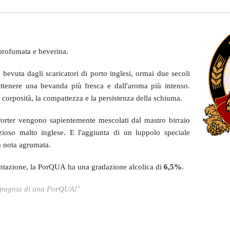
profumata e beverina
.
a bevuta dagli scaricatori di porto inglesi, ormai due secoli
r ottenere una bevanda più fresca e dall'aroma più intenso.
 corposità, la compattezza e la persistenza della schiuma.
a Porter vengono sapientemente mescolati dal mastro birraio
ezioso malto inglese. E l'aggiunta di un luppolo speciale
a nota agrumata.
entazione, la PorQUA ha una gradazione alcolica di
6,5%
.
ompagnia di una PorQUA!"