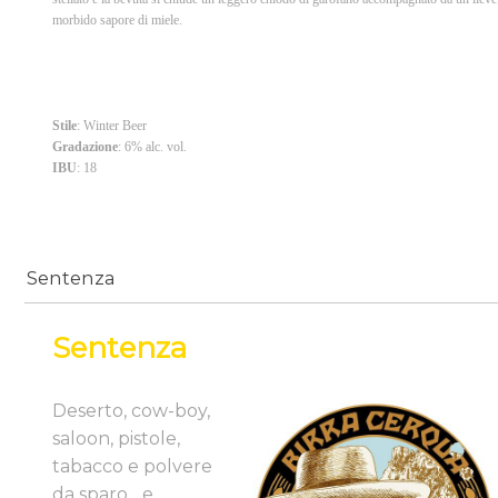
morbido sapore di miele.
Stile
: Winter Beer
Gradazione
: 6% alc. vol.
IBU
: 18
Sentenza
Sentenza
Deserto, cow-boy,
saloon, pistole,
tabacco e polvere
da sparo... e