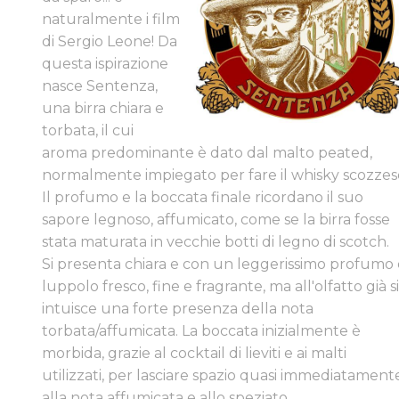
naturalmente i film
di Sergio Leone! Da
questa ispirazione
nasce Sentenza,
una birra chiara e
torbata, il cui
aroma predominante è dato dal malto peated,
normalmente impiegato per fare il whisky scozzes
Il profumo e la boccata finale ricordano il suo
sapore legnoso, affumicato, come se la birra fosse
stata maturata in vecchie botti di legno di scotch. ​
Si presenta chiara e con un leggerissimo profumo 
luppolo fresco, fine e fragrante, ma all'olfatto già s
intuisce una forte presenza della nota
torbata/affumicata. La boccata inizialmente è
morbida, grazie al cocktail di lieviti e ai malti
utilizzati, per lasciare spazio quasi immediatament
alla nota affumicata e allo speziato.