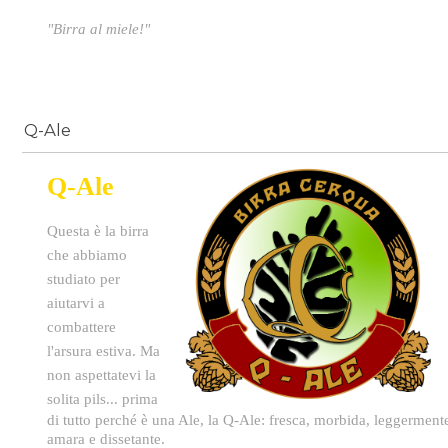
"Birra al miele!"
Q-Ale
Q-Ale
Questa è la birra
che abbiamo
studiato per
aiutarvi a
combattere
l'arsura estiva. Ma
non aspettatevi la
solita pils... p
rima
di tutto perché è una Ale, la Q-Ale: fresca, morbida, leggerment
amara e dissetante.