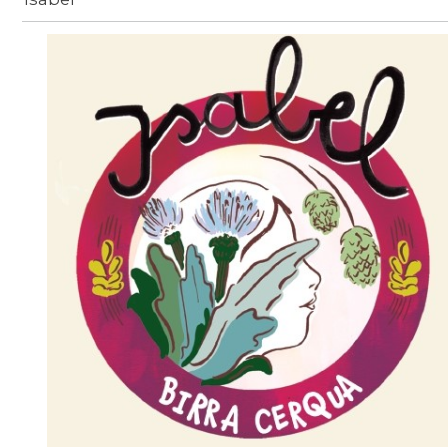
Birra
/
beer-detail
/