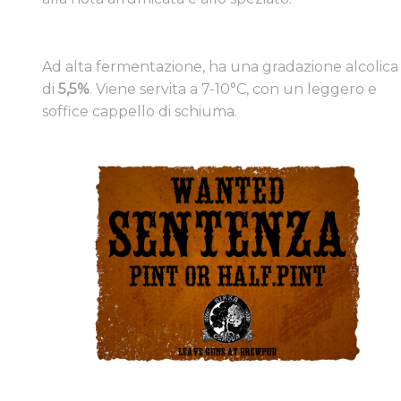
​Ad alta fermentazione, ha una gradazione alcolica
di
5,5%
. Viene servita a 7-10°C, con un leggero e
soffice cappello di schiuma.