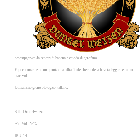
accompagnata da sentori di banana e chiodo di garofano.
E' poco amara e ha una punta di acidità finale che rende la bevuta leggera e molto
piacevole.
Utilizziamo grano biologico italiano.
Stile: Dunkelweizen
Alc. Vol.: 5,6%
IBU: 14