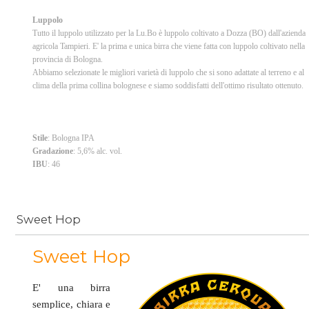
Luppolo
Tutto il luppolo utilizzato per la Lu.Bo è luppolo coltivato a Dozza (BO) dall'azienda
agricola Tampieri. E' la prima e unica birra che viene fatta con luppolo coltivato nella
provincia di Bologna.
Abbiamo selezionate le migliori varietà di luppolo che si sono adattate al terreno e al
clima della prima collina bolognese e siamo soddisfatti dell'ottimo risultato ottenuto.
Stile
: Bologna IPA
Gradazione
: 5,6% alc. vol.
IBU
: 46
Sweet Hop
Sweet Hop
E' una birra
semplice, chiara e