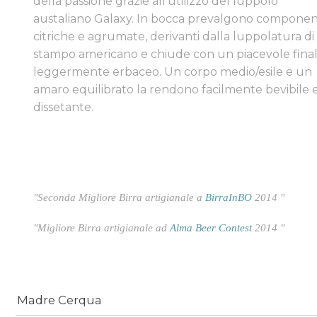
della passione grazie all'utilizzo del luppolo
austaliano Galaxy. In bocca prevalgono componen
citriche e agrumate, derivanti dalla luppolatura di
stampo americano e chiude con un piacevole fina
leggermente erbaceo. Un corpo medio/esile e un
amaro equilibrato la rendono facilmente bevibile 
dissetante.
"Seconda Migliore Birra artigianale a
BirraInBO
2014 "
"Migliore Birra artigianale ad
Alma Beer Contest
2014 "
Madre Cerqua