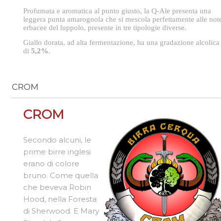
Profumata e aromatica al punto giusto, la Q-Ale presenta una
leggera punta amarognola che si mescola perfettamente alle not
erbacee del luppolo, presente in tre tipologie diverse.
Giallo dorata, ad alta fermentazione, ha una gradazione alcolica
di
5,2%
.
CROM
CROM
Secondo alcuni, le
prime birre inglesi
erano di colore
bruno. Come quella
che beveva Robin
Hood, nella Foresta
di Sherwood. E Mary