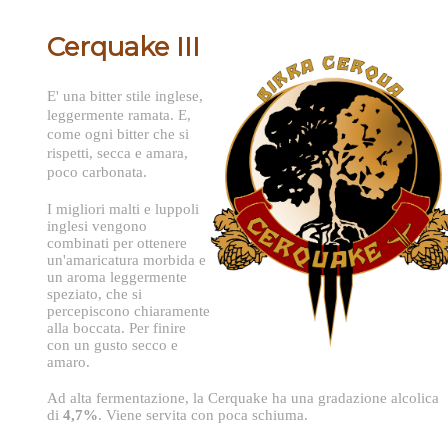
Cerquake III
E' una bitter stile inglese,
leggermente ramata. E,
come ogni bitter che si
rispetti, secca e amara,
poco carbonata.
I migliori malti e luppoli
inglesi vengono
combinati per ottenere
un'amaricatura morbida e
un aroma leggermente
speziato, che si
percepiscono chiaramente
alla boccata. Per finire
con un gusto secco e
amaro.
Ad alta fermentazione, la Cerquake ha una gradazione alcolica
di
4,7%
. Viene servita con poca schiuma.