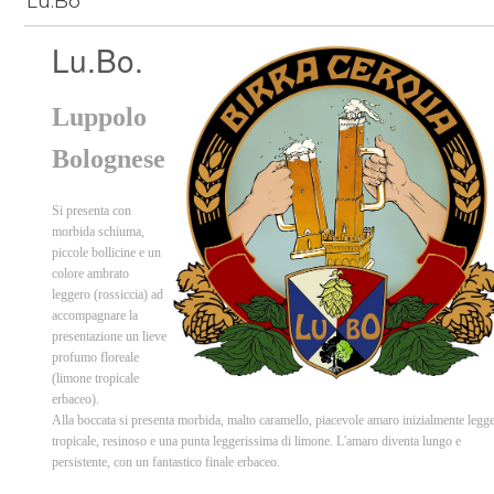
Lu.Bo
Lu.Bo.
Luppolo
Bolognese
Si presenta con
morbida schiuma,
piccole bollicine e un
colore ambrato
leggero (rossiccia) ad
accompagnare la
presentazione un lieve
profumo floreale
(limone tropicale
erbaceo).
Alla boccata si presenta morbida, malto caramello, piacevole amaro inizialmente legg
tropicale, resinoso e una punta leggerissima di limone. L'amaro diventa lungo e
persistente, con un fantastico finale erbaceo.