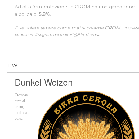
Ad alta fermentazione, la CROM ha una gradazione
alcolica di
5,8%.
E se volete sapere come mai si chiama CROM...
"Dovet
conoscere il segreto del malto!" @BirraCerqua
DW
Dunkel Weizen
Cremosa
birra al
grano,
morbida e
dolce,