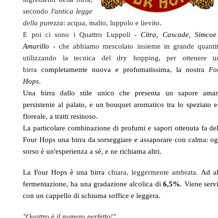
secondo
l'antica legge
della purezza
: acqua, malto, luppolo e lievito.
E poi ci sono i Quattro Luppoli -
Citra, Cascade, Simcoe
Amarillo -
che abbiamo mescolato insieme in grande quantit
utilizzando la tecnica del dry hopping, per ottenere u
birra
completamente nuova e profumatissima, la nostra
Fo
Hops
.
Una birra dallo stile unico che presenta un sapore amar
persistente al palato, e un bouquet aromatico tra lo speziato e 
floreale, a tratti resinoso.
La particolare combinazione di profumi e sapori ottenuta fa del
Four Hops una birra da sorseggiare e assaporare con calma: og
sorso è un'esperienza a sé, e ne richiama altri.
La Four Hops è una birra
chiara, leggermente ambrata.
Ad al
fermentazione, ha una gradazione alcolica di
6,5%
. Viene serv
con un cappello di schiuma soffice e leggera.
"Quattro è il numero perfetto!"