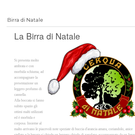
Birra di Natale
La Birra di Natale
Si presenta molto
ambrata e con
morbida schiuma, ad
accompagnare la
presentazione un
leggero profumo di
cannella.
Alla boccata si fanno
subito spazio gli
ottimi malti utilizzati
ed è morbida e
corposa. Insieme al
malto arrivano le piacevoli note speziate di buccia d'arancia amara, coriandolo, anice
stellato e la bevuta si chiude un leggero chiodo di garofano accompagnato da un lieve