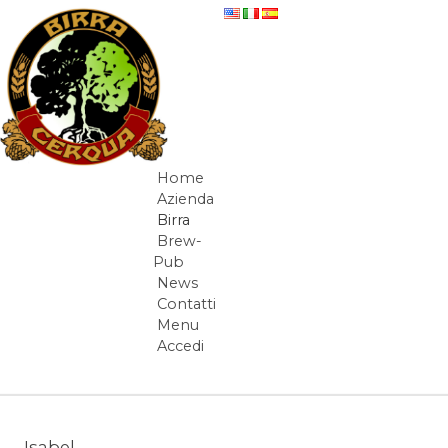
Salta al contenuto
beer-detail
Home
Navigazione
Azienda
Birra
Brew-
Pub
News
Contatti
Menu
Accedi
Elementi Navigazione
Isabel