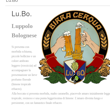
Lu.Bo
Lu.Bo.
Luppolo
Bolognese
Si presenta con
morbida schiuma,
piccole bollicine e un
colore ambrato
leggero (rossiccia) ad
accompagnare la
presentazione un lieve
profumo floreale
(limone tropicale
erbaceo).
Alla boccata si presenta morbida, malto caramello, piacevole amaro inizialmente legg
tropicale, resinoso e una punta leggerissima di limone. L'amaro diventa lungo e
persistente, con un fantastico finale erbaceo.