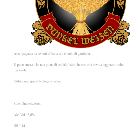
accompagnata da sentori di banana e chiodo di garofano.
E' poco amara e ha una punta di acidità finale che rende la bevuta leggera e molto
piacevole.
Utilizziamo grano biologico italiano.
Stile: Dunkelweizen
Alc. Vol.: 5,6%
IBU: 14