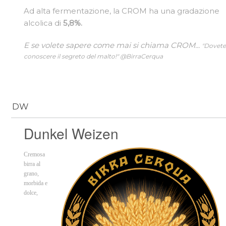
Ad alta fermentazione, la CROM ha una gradazione
alcolica di
5,8%.
E se volete sapere come mai si chiama CROM...
"Dovet
conoscere il segreto del malto!" @BirraCerqua
DW
Dunkel Weizen
Cremosa
birra al
grano,
morbida e
dolce,