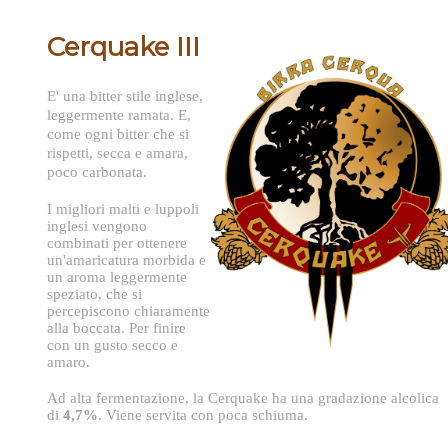
Cerquake III
E' una bitter stile inglese,
leggermente ramata. E,
come ogni bitter che si
rispetti, secca e amara,
poco carbonata.
I migliori malti e luppoli
inglesi vengono
combinati per ottenere
un'amaricatura morbida e
un aroma leggermente
speziato, che si
percepiscono chiaramente
alla boccata. Per finire
con un gusto secco e
amaro.
Ad alta fermentazione, la Cerquake ha una gradazione alcolica
di
4,7%
. Viene servita con poca schiuma.