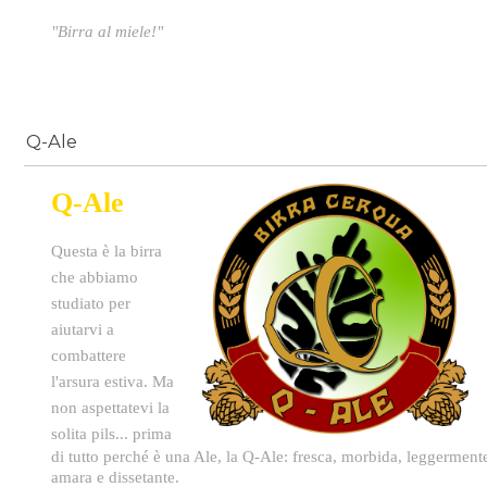
"Birra al miele!"
Q-Ale
Q-Ale
Questa è la birra
che abbiamo
studiato per
aiutarvi a
combattere
l'arsura estiva. Ma
non aspettatevi la
solita pils... p
rima
di tutto perché è una Ale, la Q-Ale: fresca, morbida, leggerment
amara e dissetante.