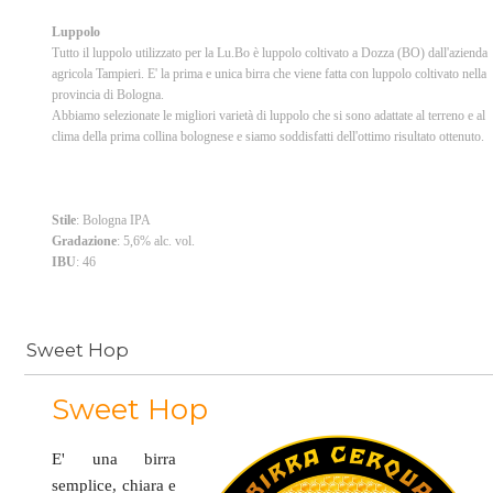
Luppolo
Tutto il luppolo utilizzato per la Lu.Bo è luppolo coltivato a Dozza (BO) dall'azienda
agricola Tampieri. E' la prima e unica birra che viene fatta con luppolo coltivato nella
provincia di Bologna.
Abbiamo selezionate le migliori varietà di luppolo che si sono adattate al terreno e al
clima della prima collina bolognese e siamo soddisfatti dell'ottimo risultato ottenuto.
Stile
: Bologna IPA
Gradazione
: 5,6% alc. vol.
IBU
: 46
Sweet Hop
Sweet Hop
E' una birra
semplice, chiara e