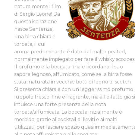
naturalmente i film
di Sergio Leone! Da
questa ispirazione
nasce Sentenza,
una birra chiara e
torbata, il cui
aroma predominante è dato dal malto peated,
normalmente impiegato per fare il whisky scozzes
Il profumo e la boccata finale ricordano il suo
sapore legnoso, affumicato, come se la birra fosse
stata maturata in vecchie botti di legno di scotch. ​
Si presenta chiara e con un leggerissimo profumo 
luppolo fresco, fine e fragrante, ma all'olfatto già s
intuisce una forte presenza della nota
torbata/affumicata. La boccata inizialmente è
morbida, grazie al cocktail di lieviti e ai malti
utilizzati, per lasciare spazio quasi immediatament
alla nota affumicata e allo speziato.