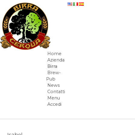
Salta al contenuto
beer-detail
Home
Navigazione
Azienda
Birra
Brew-
Pub
News
Contatti
Menu
Accedi
Elementi Navigazione
Isabel