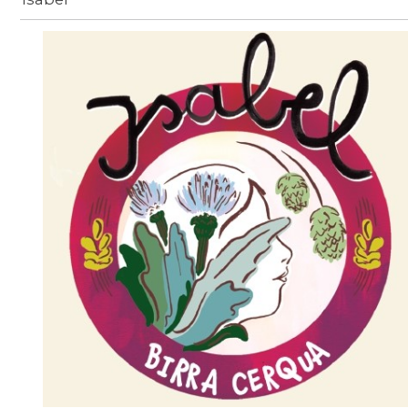
Birra
/
beer-detail
/