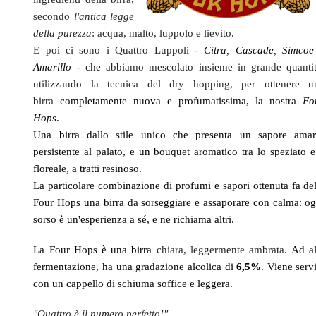
secondo
l'antica legge
della purezza
: acqua, malto, luppolo e lievito.
E poi ci sono i Quattro Luppoli -
Citra, Cascade, Simcoe
Amarillo -
che abbiamo mescolato insieme in grande quantit
utilizzando la tecnica del dry hopping, per ottenere u
birra
completamente nuova e profumatissima, la nostra
Fo
Hops
.
Una birra dallo stile unico che presenta un sapore amar
persistente al palato, e un bouquet aromatico tra lo speziato e 
floreale, a tratti resinoso.
La particolare combinazione di profumi e sapori ottenuta fa del
Four Hops una birra da sorseggiare e assaporare con calma: og
sorso è un'esperienza a sé, e ne richiama altri.
La Four Hops è una birra
chiara, leggermente ambrata.
Ad al
fermentazione, ha una gradazione alcolica di
6,5%
. Viene serv
con un cappello di schiuma soffice e leggera.
"Quattro è il numero perfetto!"