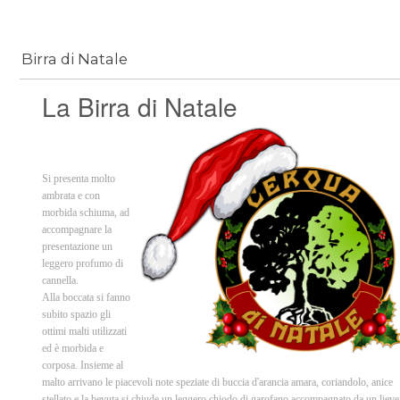
Birra di Natale
La Birra di Natale
Si presenta molto
ambrata e con
morbida schiuma, ad
accompagnare la
presentazione un
leggero profumo di
cannella.
Alla boccata si fanno
subito spazio gli
ottimi malti utilizzati
ed è morbida e
corposa. Insieme al
malto arrivano le piacevoli note speziate di buccia d'arancia amara, coriandolo, anice
stellato e la bevuta si chiude un leggero chiodo di garofano accompagnato da un lieve