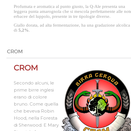
Profumata e aromatica al punto giusto, la Q-Ale presenta una
leggera punta amarognola che si mescola perfettamente alle not
erbacee del luppolo, presente in tre tipologie diverse.
Giallo dorata, ad alta fermentazione, ha una gradazione alcolica
di
5,2%
.
CROM
CROM
Secondo alcuni, le
prime birre inglesi
erano di colore
bruno. Come quella
che beveva Robin
Hood, nella Foresta
di Sherwood. E Mary