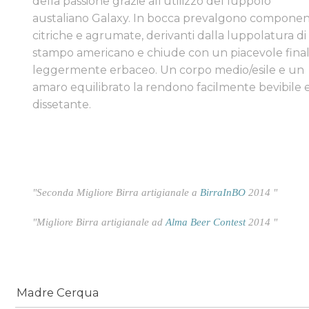
della passione grazie all'utilizzo del luppolo
austaliano Galaxy. In bocca prevalgono componen
citriche e agrumate, derivanti dalla luppolatura di
stampo americano e chiude con un piacevole fina
leggermente erbaceo. Un corpo medio/esile e un
amaro equilibrato la rendono facilmente bevibile 
dissetante.
"Seconda Migliore Birra artigianale a
BirraInBO
2014 "
"Migliore Birra artigianale ad
Alma Beer Contest
2014 "
Madre Cerqua