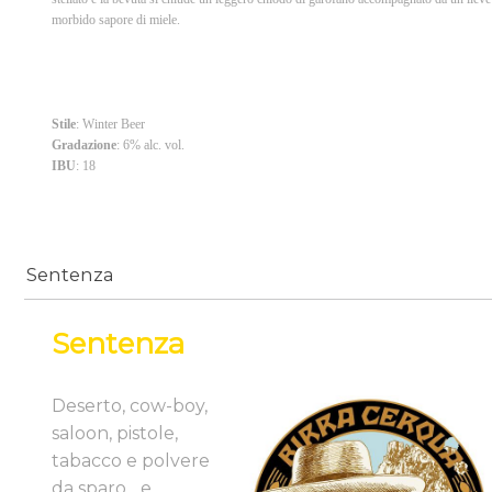
morbido sapore di miele.
Stile
: Winter Beer
Gradazione
: 6% alc. vol.
IBU
: 18
Sentenza
Sentenza
Deserto, cow-boy,
saloon, pistole,
tabacco e polvere
da sparo... e