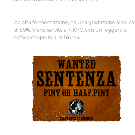
​Ad alta fermentazione, ha una gradazione alcolica
di
5,5%
. Viene servita a 7-10°C, con un leggero e
soffice cappello di schiuma.